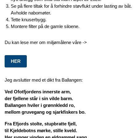
Se på flere tiltak for å forhindre støvflukt under lasting av båt.
Avholde nabomøter.
Tette knuserbygg.
Montere filter på de gamle siloene.
Du kan lese mer om miljømålene våre ->
HER
Jeg avslutter med et dikt fra Ballangen:
Ved Ofotfjordens innerste arm,
der fjellene står i sin vilde barm.
Ballangen hviler i grønnkledd ro,
mellom gruvegang og sjarkfiskers bo.
Fra Efjords stolte, stupbratte fjell,
til Kjeldebotns mørke, stille kveld.
Her synger vinden en eldgammel sang,