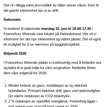
Det vil i tillegg være jevn trafikk av båter utover våren, frem til
det gamle sikteverket tas ut av drift.
Nabomøte
Vi inviterer til nabomøte
mandag 15. juni kl 16:00-17.30
i
Franzefoss Minerals sine lokaler på Hekkelstrand. Her vil vi
informere om det nye sikteverket og videre planer. Det vil også
bli mulighet for å se nærmere på byggeprosjektet.
Miljømål 2026
I Franzefoss Minerals jobber vi kontinuerlig med å forbedre oss
og bidra til et godt miljø for våre omgivelser. Nedenfor finner
dere våre miljømål for 2026:
Mindre forbruk av gass. Installasjon av ny elektrisk
hybridtørke. Primært elektrisk drift, gass ved nødvendighet.
Gir større reduksjon av CO2-fotavtrykk.
2 % reduksjon av spesifikk energibruk. Forbedring ligger i
nytt anlegg som skal stå klart i løpet av 2026.