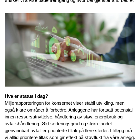
ønsker vi å vise både fremgang og hvor det gjenstår å forbedre.
Hva er status i dag?
Miljørapporteringen for konsernet viser stabil utvikling, men
også klare områder å forbedre. Anleggene har fortsatt potensial
innen ressursutnyttelse, håndtering av støv, energibruk og
avfallshåndtering. Økt sorteringsgrad og større andel
gjenvinnbart avfall er prioriterte tiltak på flere steder. I tillegg må
vi alltid prioritere tiltak som gir effekt på støvflukt fra våre anlegg.