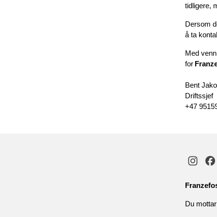
tidligere, 
Dersom de
å ta konta
Med vennl
for
Franze
Bent Jak
Driftssjef
+47 9515
Franzefo
Du mottar 