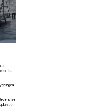
t i
mer fra
 byggingen
 leveranse
nsplan som