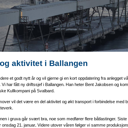
 og aktivitet i Ballangen
dere et godt nytt år og vil gjerne gi en kort oppdatering fra anlegget vår
 Vi har fått ny driftssjef i Ballangen. Han heter Bent Jakobsen
og kom
ske Kullkompani på Svalbard.
emover vil det være en del aktivitet og økt transport i forbindelse med
kteverk.
en i gruva går svært bra, noe som medfører flere båtlastinger. Siste
r onsdag 21. januar
.
Videre utover våren følger vi samme produksjo