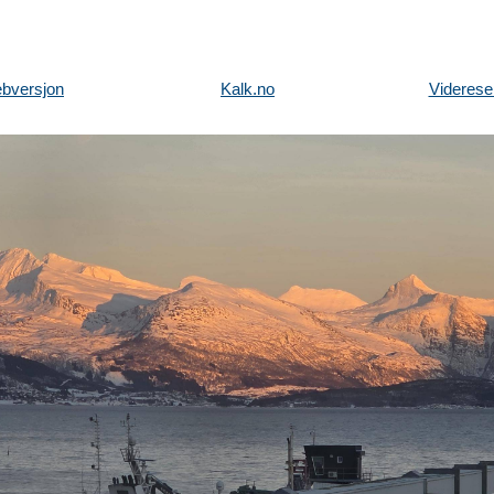
bversjon
Kalk.no
Viderese