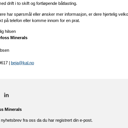
med drift i to skift og fortløpende båtlasting.
re har spørsmål eller ønsker mer informasjon, er dere hjertelig velk
kt på telefon eller komme innom for en prat.
ig hilsen
foss Minerals
obsen
9617 |
beja@kal.no
ss Minerals
nyhetsbrev fra oss da du har registrert din e-post.