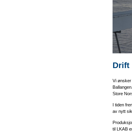
Drift
Vi ønsker 
Ballangen.
Store Nor
I tiden fr
av nytt si
Produksjon
til LKAB e